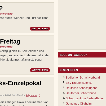
g?
ommentare
chess durch. Wer Zeit und Lust hat, kann
WEITERLESEN
 Freitag
ommentare
eltag, gleich 16 Spielerinnen und
SCOE ON FACEBOOK
agen, sodass die 1. Mannschaft in der
l der 2. Mannschaft musste sogar
LESEZEICHEN
WEITERLESEN
Badischer Schachverband
ks-Einzelpokal
BSV-Ergebnisdienst
Deutsche Schachjugend
Deutscher Schachbund
ber 2024, 18:56 unter
Allgemein
|
0
Schachzentrum Baden-Baden
diesjährigen Pokals bei uns statt. Von
Gemeinde Ötigheim