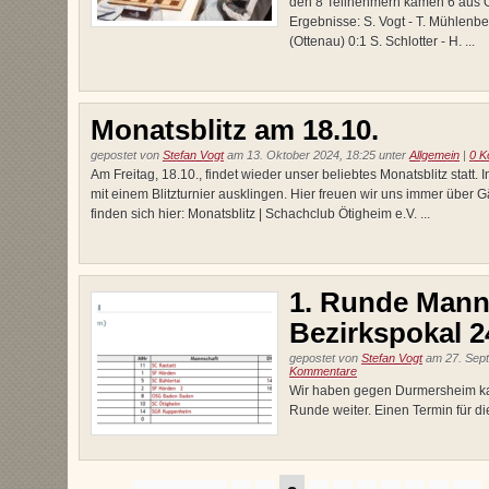
den 8 Teilnehmern kamen 6 aus 
Ergebnisse: S. Vogt - T. Mühlenber
(Ottenau) 0:1 S. Schlotter - H. ...
Monatsblitz am 18.10.
gepostet von
Stefan Vogt
am 13. Oktober 2024, 18:25 unter
Allgemein
|
0 K
Am Freitag, 18.10., findet wieder unser beliebtes Monatsblitz statt.
mit einem Blitzturnier ausklingen. Hier freuen wir uns immer über G
finden sich hier: Monatsblitz | Schachclub Ötigheim e.V. ...
1. Runde Mann
Bezirkspokal 2
gepostet von
Stefan Vogt
am 27. Sept
Kommentare
Wir haben gegen Durmersheim ka
Runde weiter. Einen Termin für di