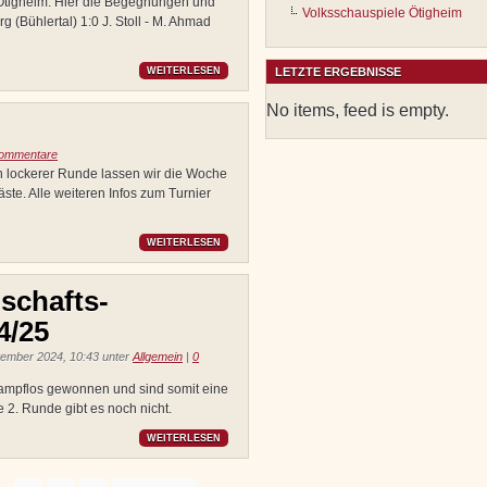
Ötigheim. Hier die Begegnungen und
Volksschauspiele Ötigheim
g (Bühlertal) 1:0 J. Stoll - M. Ahmad
WEITERLESEN
LETZTE ERGEBNISSE
No items, feed is empty.
ommentare
 In lockerer Runde lassen wir die Woche
äste. Alle weiteren Infos zum Turnier
WEITERLESEN
schafts-
4/25
ember 2024, 10:43 unter
Allgemein
|
0
mpflos gewonnen und sind somit eine
e 2. Runde gibt es noch nicht.
WEITERLESEN