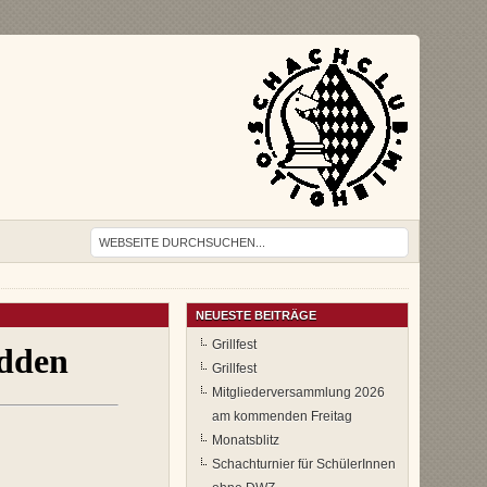
NEUESTE BEITRÄGE
Grillfest
Grillfest
Mitgliederversammlung 2026
am kommenden Freitag
Monatsblitz
Schachturnier für SchülerInnen