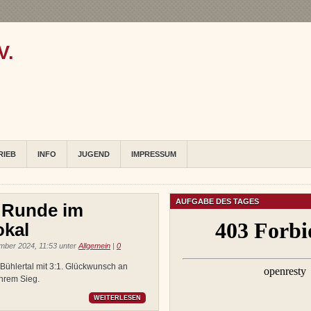
V.
RIEB
INFO
JUGEND
IMPRESSUM
AUFGABE DES TAGES
. Runde im
kal
ber 2024, 11:53 unter
Allgemein
|
0
Bühlertal mit 3:1. Glückwunsch an
hrem Sieg.
WEITERLESEN