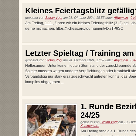
Kleines Feiertagsblitz gefälli
gepostet von
Stefan Vogt
am 28. Oktober 2024, 18:57 unter
Allgemein
|
0 K
Am Freitag, 1.11., führen wir ein kleines Feiertagsblitz (3+2) bei li
gerne mitmachen. https://lichess.org/tournament/4XsTP6SC
Letzter Spieltag / Training am
gepostet von
Stefan Vogt
am 24. Oktober 2024, 17:57 unter
Allgemein
|
0 K
Notlösungen Unter keinem guten Sternstand der zurückliegende Spi
Spieler mussten wegen anderer Verpflichtungen oder Krankheit abs
Verbandsliga nur stark ersatzgeschwächt antreten konnte, das Spie
kampflos abgegeben ...
1. Runde Bezir
24/25
gepostet von
Stefan Vogt
am 13. Okto
Kommentare
Am Freitag fand die 1. Runde des 