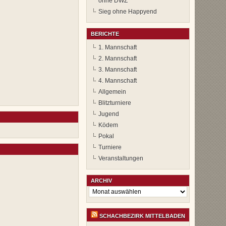
ohne DWZ
Sieg ohne Happyend
BERICHTE
1. Mannschaft
2. Mannschaft
3. Mannschaft
4. Mannschaft
Allgemein
Blitzturniere
Jugend
Ködem
Pokal
Turniere
Veranstaltungen
ARCHIV
Archiv
SCHACHBEZIRK MITTELBADEN