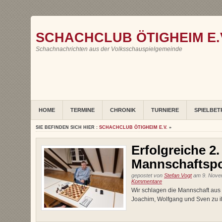
SCHACHCLUB ÖTIGHEIM E.
Schachnachrichten aus der Volksschauspielgemeinde
HOME
TERMINE
CHRONIK
TURNIERE
SPIELBET
SIE BEFINDEN SICH HIER :
SCHACHCLUB ÖTIGHEIM E.V.
»
Erfolgreiche 2
Mannschaftspo
gepostet von
Stefan Vogt
am 9. Novem
Kommentare
Wir schlagen die Mannschaft aus 
Joachim, Wolfgang und Sven zu i