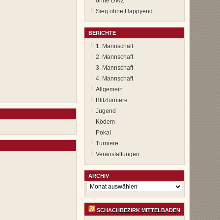
ohne DWZ
Sieg ohne Happyend
BERICHTE
1. Mannschaft
2. Mannschaft
3. Mannschaft
4. Mannschaft
Allgemein
Blitzturniere
Jugend
Ködem
Pokal
Turniere
Veranstaltungen
ARCHIV
Archiv
SCHACHBEZIRK MITTELBADEN