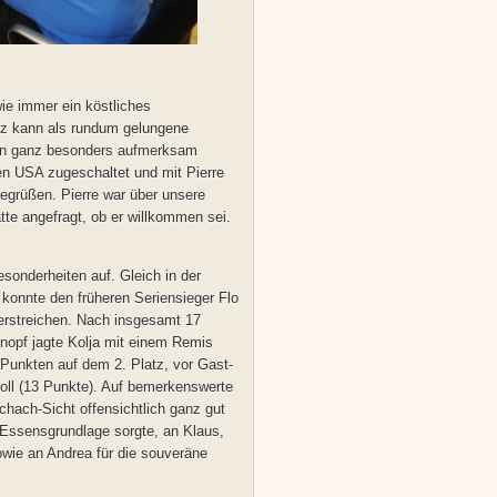
wie immer ein köstliches
tz kann als rundum gelungene
ten ganz besonders aufmerksam
en USA zugeschaltet und mit Pierre
egrüßen. Pierre war über unsere
e angefragt, ob er willkommen sei.
sonderheiten auf. Gleich in der
onnte den früheren Seriensieger Flo
terstreichen. Nach insgesamt 17
nopf jagte Kolja mit einem Remis
Punkten auf dem 2. Platz, vor Gast-
toll (13 Punkte). Auf bemerkenswerte
hach-Sicht offensichtlich ganz gut
e Essensgrundlage sorgte, an Klaus,
owie an Andrea für die souveräne