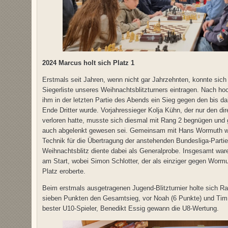
2024 Marcus holt sich Platz 1
Erstmals seit Jahren, wenn nicht gar Jahrzehnten, konnte sic
Siegerliste unseres Weihnachtsblitzturners eintragen. Nach h
ihm in der letzten Partie des Abends ein Sieg gegen den bis da
Ende Dritter wurde. Vorjahressieger Kolja Kühn, der nur den d
verloren hatte, musste sich diesmal mit Rang 2 begnügen und
auch abgelenkt gewesen sei. Gemeinsam mit Hans Wormuth war
Technik für die Übertragung der anstehenden Bundesliga-Parti
Weihnachtsblitz diente dabei als Generalprobe. Insgesamt war
am Start, wobei Simon Schlotter, der als einziger gegen Wor
Platz eroberte.
Beim erstmals ausgetragenen Jugend-Blitzturnier holte sich R
sieben Punkten den Gesamtsieg, vor Noah (6 Punkte) und Tim 
bester U10-Spieler, Benedikt Essig gewann die U8-Wertung.