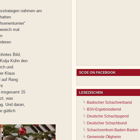
uchsstrategen nahmen am
 hatten
hsenenturnier“
bereich mal
im
rderen
hntes Bild,
Kolja Kühn den
urch und
SCOE ON FACEBOOK
ter Klaus
d auf Rang
ht
t insgesamt 15
LESEZEICHEN
tzt, was
Badischer Schachverband
g. Und daran,
BSV-Ergebnisdienst
e gütlich
Deutsche Schachjugend
Deutscher Schachbund
Schachzentrum Baden-Baden
Gemeinde Ötigheim