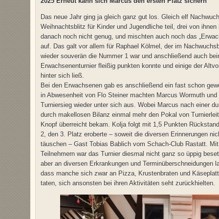
2025 Erneut kann sich Marcus den ersten Platz sichern
Das neue Jahr ging ja gleich ganz gut los. Gleich elf Nachw
Weihnachtsblitz für Kinder und Jugendliche teil, drei von ihnen
danach noch nicht genug, und mischten auch noch das „Erwac
auf. Das galt vor allem für Raphael Kölmel, der im Nachwuchs
wieder souverän die Nummer 1 war und anschließend auch be
Erwachsenenturnier fleißig punkten konnte und einige der Altvo
hinter sich ließ.
Bei den Erwachsenen gab es anschließend ein fast schon gewo
in Abwesenheit von Flo Steiner machten Marcus Wormuth und 
Turniersieg wieder unter sich aus. Wobei Marcus nach einer d
durch makellosen Bilanz einmal mehr den Pokal von Turnierlei
Knopf überreicht bekam. Kolja folgt mit 1,5 Punkten Rückstan
2, den 3. Platz eroberte – soweit die diversen Erinnerungen nic
täuschen – Gast Tobias Bablich vom Schach-Club Rastatt. Mi
Teilnehmern war das Turnier diesmal nicht ganz so üppig bese
aber an diversen Erkrankungen und Terminüberschneidungen la
dass manche sich zwar an Pizza, Krustenbraten und Käseplatt
taten, sich ansonsten bei ihren Aktivitäten seht zurückhielten.