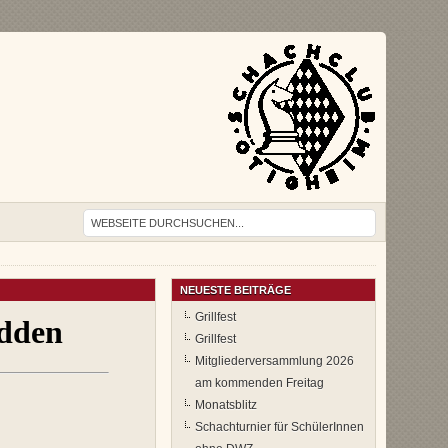
NEUESTE BEITRÄGE
Grillfest
Grillfest
Mitgliederversammlung 2026
am kommenden Freitag
Monatsblitz
Schachturnier für SchülerInnen