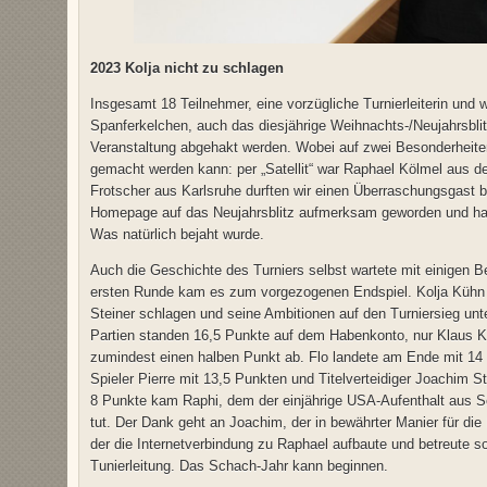
2023 Kolja nicht zu schlagen
Insgesamt 18 Teilnehmer, eine vorzügliche Turnierleiterin und 
Spanferkelchen, auch das diesjährige Weihnachts-/Neujahrsbli
Veranstaltung abgehakt werden. Wobei auf zwei Besonderhei
gemacht werden kann: per „Satellit“ war Raphael Kölmel aus d
Frotscher aus Karlsruhe durften wir einen Überraschungsgast b
Homepage auf das Neujahrsblitz aufmerksam geworden und hatt
Was natürlich bejaht wurde.
Auch die Geschichte des Turniers selbst wartete mit einigen Be
ersten Runde kam es zum vorgezogenen Endspiel. Kolja Kühn k
Steiner schlagen und seine Ambitionen auf den Turniersieg un
Partien standen 16,5 Punkte auf dem Habenkonto, nur Klaus K
zumindest einen halben Punkt ab. Flo landete am Ende mit 14 
Spieler Pierre mit 13,5 Punkten und Titelverteidiger Joachim S
8 Punkte kam Raphi, dem der einjährige USA-Aufenthalt aus Sc
tut. Der Dank geht an Joachim, der in bewährter Manier für di
der die Internetverbindung zu Raphael aufbaute und betreute s
Tunierleitung. Das Schach-Jahr kann beginnen.