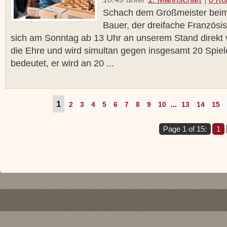
Schach dem Großmeister beim 
Bauer, der dreifache Französis
sich am Sonntag ab 13 Uhr an unserem Stand direkt
die Ehre und wird simultan gegen insgesamt 20 Spiel
bedeutet, er wird an 20 ...
1
2
3
4
5
6
7
8
9
10
...
13
14
15
Page 1 of 15:
1