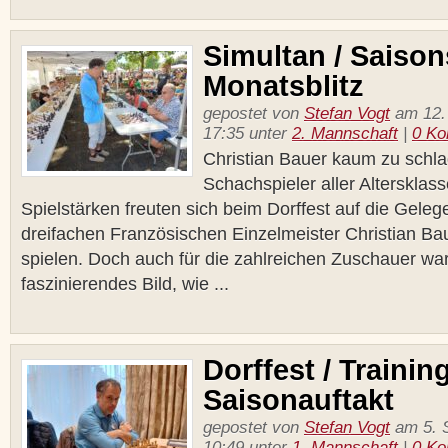
Simultan / Saisons
Monatsblitz
gepostet von
Stefan Vogt
am 12.
17:35 unter
2. Mannschaft
|
0 K
Christian Bauer kaum zu schl
Schachspieler aller Altersklas
Spielstärken freuten sich beim Dorffest auf die Geleg
dreifachen Französischen Einzelmeister Christian B
spielen. Doch auch für die zahlreichen Zuschauer war
faszinierendes Bild, wie ...
Dorffest / Trainin
Saisonauftakt
gepostet von
Stefan Vogt
am 5. 
10:49 unter
1. Mannschaft
|
0 K