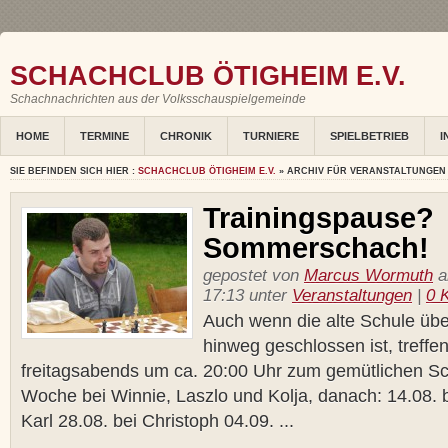
SCHACHCLUB ÖTIGHEIM E.V.
Schachnachrichten aus der Volksschauspielgemeinde
HOME
TERMINE
CHRONIK
TURNIERE
SPIELBETRIEB
I
SIE BEFINDEN SICH HIER :
SCHACHCLUB ÖTIGHEIM E.V.
» ARCHIV FÜR VERANSTALTUNGEN
Trainingspause?
Sommerschach!
gepostet von
Marcus Wormuth
a
17:13 unter
Veranstaltungen
|
0 
Auch wenn die alte Schule üb
hinweg geschlossen ist, treffe
freitagsabends um ca. 20:00 Uhr zum gemütlichen Sc
Woche bei Winnie, Laszlo und Kolja, danach: 14.08. b
Karl 28.08. bei Christoph 04.09. ...