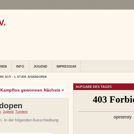
V.
RIEB
INFO
JUGEND
IMPRESSUM
HRE SCÖ – 1. ETJER JUGENDOPEN
AUFGABE DES TAGES
Kampflos gewonnen Nächste »
ndopen
n
,
Jugend
,
Turniere
. In der folgenden Ausschreibung