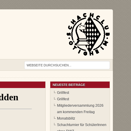
NEUESTE BEITRÄGE
Grillfest
Grillfest
Mitgliederversammlung 2026
am kommenden Freitag
Monatsblitz
Schachturnier für SchülerInnen