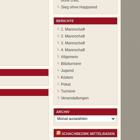
ohne DWZ
Sieg ohne Happyend
BERICHTE
1. Mannschaft
2. Mannschaft
3. Mannschaft
4. Mannschaft
Allgemein
Blitzturniere
Jugend
Ködem
Pokal
Turniere
Veranstaltungen
ARCHIV
Archiv
SCHACHBEZIRK MITTELBADEN