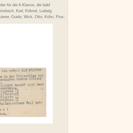
er für die A-Klasse, die bald
insbach, Karl; Kölmel, Ludwig;
uterer, Guido; Wick, Otto; Kühn, Pius;