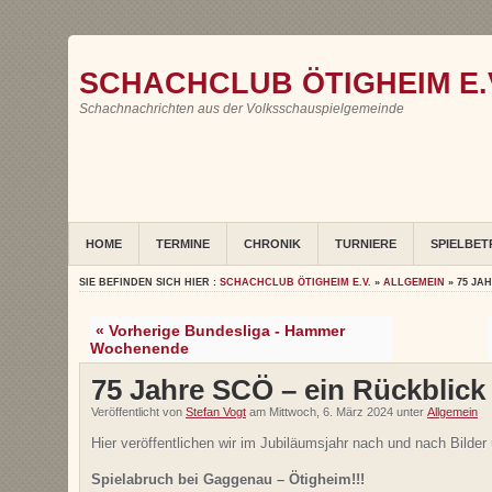
SCHACHCLUB ÖTIGHEIM E.
Schachnachrichten aus der Volksschauspielgemeinde
HOME
TERMINE
CHRONIK
TURNIERE
SPIELBET
SIE BEFINDEN SICH HIER :
SCHACHCLUB ÖTIGHEIM E.V.
»
ALLGEMEIN
» 75 JA
« Vorherige Bundesliga - Hammer
Wochenende
75 Jahre SCÖ – ein Rückblick
Veröffentlicht von
Stefan Vogt
am Mittwoch, 6. März 2024 unter
Allgemein
Hier veröffentlichen wir im Jubiläumsjahr nach und nach Bilder
Spielabruch bei Gaggenau – Ötigheim!!!