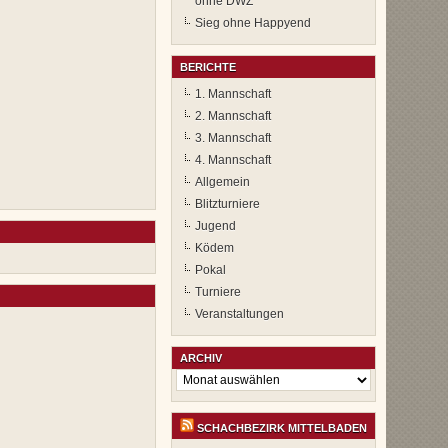
ohne DWZ
Sieg ohne Happyend
BERICHTE
1. Mannschaft
2. Mannschaft
3. Mannschaft
4. Mannschaft
Allgemein
Blitzturniere
Jugend
Ködem
Pokal
Turniere
Veranstaltungen
ARCHIV
Archiv
SCHACHBEZIRK MITTELBADEN