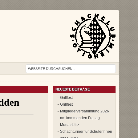
NEUESTE BEITRÄGE
Grillfest
Grillfest
Mitgliederversammlung 2026
am kommenden Freitag
Monatsblitz
Schachturnier für SchülerInnen