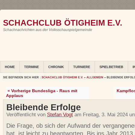
SCHACHCLUB ÖTIGHEIM E.V.
Schachnachrichten aus der Volksschauspielgemeinde
HOME
TERMINE
CHRONIK
TURNIERE
SPIELBETRIEB
I
SIE BEFINDEN SICH HIER :
SCHACHCLUB ÖTIGHEIM E.V.
»
ALLGEMEIN
» BLEIBENDE ERFOL
« Vorherige Bundesliga - Raus mit
Kampflo
Applaus
Bleibende Erfolge
Veröffentlicht von
Stefan Vogt
am Freitag, 3. Mai 2024 u
Die Frage, ob sich der Aufwand der vergangene
hat, ist leicht zu beantworten. Bis ins Jahr 2013