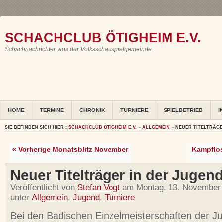
SCHACHCLUB ÖTIGHEIM E.V.
Schachnachrichten aus der Volksschauspielgemeinde
HOME
TERMINE
CHRONIK
TURNIERE
SPIELBETRIEB
I
SIE BEFINDEN SICH HIER :
SCHACHCLUB ÖTIGHEIM E.V.
»
ALLGEMEIN
» NEUER TITELTRÄGE
« Vorherige Monatsblitz November
Kampflo
Neuer Titelträger in der Jugen
Veröffentlicht von
Stefan Vogt
am Montag, 13. November
unter
Allgemein
,
Jugend
,
Turniere
Bei den Badischen Einzelmeisterschaften der J