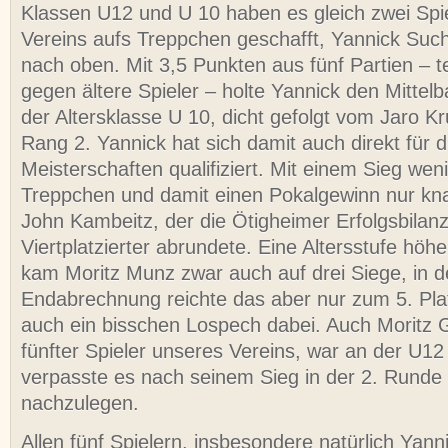
Klassen U12 und U 10 haben es gleich zwei Spi
Vereins aufs Treppchen geschafft, Yannick Suc
nach oben. Mit 3,5 Punkten aus fünf Partien – t
gegen ältere Spieler – holte Yannick den Mittelba
der Altersklasse U 10, dicht gefolgt vom Jaro Kr
Rang 2. Yannick hat sich damit auch direkt für 
Meisterschaften qualifiziert. Mit einem Sieg wen
Treppchen und damit einen Pokalgewinn nur kn
John Kambeitz, der die Ötigheimer Erfolgsbilanz
Viertplatzierter abrundete. Eine Altersstufe höhe
kam Moritz Munz zwar auch auf drei Siege, in d
Endabrechnung reichte das aber nur zum 5. Plat
auch ein bisschen Lospech dabei. Auch Moritz G
fünfter Spieler unseres Vereins, war an der U12
verpasste es nach seinem Sieg in der 2. Runde 
nachzulegen.
Allen fünf Spielern, insbesondere natürlich Yann