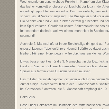
Wochenende um ganz wichtige Punkte im Kampf um den Klassen
das bisher komplett erfolglose Schlusslicht der Liga in der Alte
unbedingt gepunktet werden sollte. Doch so einfach, wie die A
scheint, es ist Vorsicht angesagt. Die Breisgauer sind vor all
Elo-Schnitt von rund 2.200 Punkten extrem gut besetzt und hab
kein Spiel verloren. Gerade für unsere Spitzenspieler ist das e
Insbesondere deshalb, weil wir einmal mehr nicht in Bestbeset
spannend!
Auch die 2. Mannschaft ist in der Bereichsliga dringend auf P
ungeschlagenen Tabellenführers Neumühl dürfte es dabei au
bleiben. Für einen Punktgewinn wäre durchaus ein kleines Wun
Etwas besser sieht es für die 3. Mannschaft in der Bezirksklas
Gast von Sasbach 2 klarer Außenseiter. Zumal auch an diese
Spieler aus terminlichen Gründen passen müssen.
Das mit der Personalknappheit gilt leider auch für die beiden
Zumal einige Talente vermutlich in der 3. Mannschaft aushel
bei Gernsbach 3 antreten, die 5. Mannschaft empfängt die 1
Pokal-Aus
Dass unser Pokalteam im Halbfinale des Mittelbadischen Poka