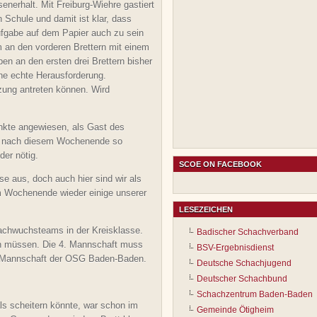
erhalt. Mit Freiburg-Wiehre gastiert
n Schule und damit ist klar, dass
ufgabe auf dem Papier auch zu sein
em an den vorderen Brettern mit einem
en an den ersten drei Brettern bisher
ine echte Herausforderung.
zung antreten können. Wird
unkte angewiesen, als Gast des
ch nach diesem Wochenende so
der nötig.
SCOE ON FACEBOOK
se aus, doch auch hier sind wir als
m Wochenende wieder einige unserer
LESEZEICHEN
 Nachwuchsteams in der Kreisklasse.
Badischer Schachverband
fen müssen. Die 4. Mannschaft muss
BSV-Ergebnisdienst
0. Mannschaft der OSG Baden-Baden.
Deutsche Schachjugend
Deutscher Schachbund
Schachzentrum Baden-Baden
ls scheitern könnte, war schon im
Gemeinde Ötigheim