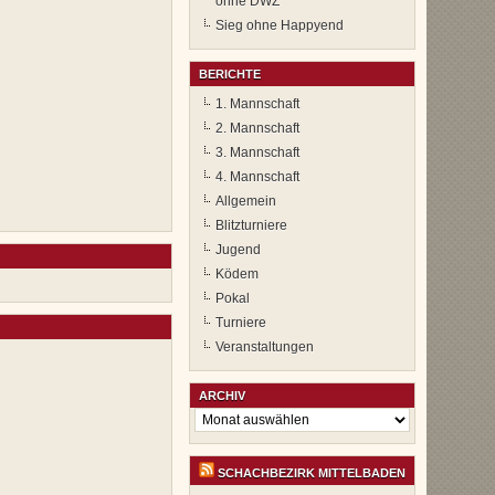
ohne DWZ
Sieg ohne Happyend
BERICHTE
1. Mannschaft
2. Mannschaft
3. Mannschaft
4. Mannschaft
Allgemein
Blitzturniere
Jugend
Ködem
Pokal
Turniere
Veranstaltungen
ARCHIV
Archiv
SCHACHBEZIRK MITTELBADEN