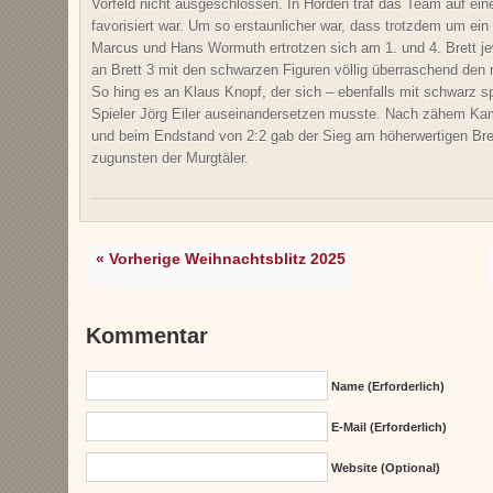
Vorfeld nicht ausgeschlossen. In Hörden traf das Team auf ein
favorisiert war. Um so erstaunlicher war, dass trotzdem um ein
Marcus und Hans Wormuth ertrotzen sich am 1. und 4. Brett j
an Brett 3 mit den schwarzen Figuren völlig überraschend den r
So hing es an Klaus Knopf, der sich – ebenfalls mit schwarz s
Spieler Jörg Eiler auseinandersetzen musste. Nach zähem Kamp
und beim Endstand von 2:2 gab der Sieg am höherwertigen Bret
zugunsten der Murgtäler.
« Vorherige Weihnachtsblitz 2025
Kommentar
Name (erforderlich)
E-Mail (erforderlich)
Website (Optional)