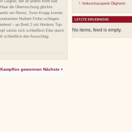
en Gegner, der an jedem Brett klar
Volksschauspiele Ötigheim
 Haar die Überraschung glückte.
eweils ein Remis, Sven Knapp konnte
outinierten Norbert Frühe schlagen.
LETZTE ERGEBNISSE
pielend – an Brett 2 mit Hördens Top-
No items, feed is empty.
f setzte sich schließlich Eiler durch
t schließlich den Ausschlag
Kampflos gewonnen Nächste »