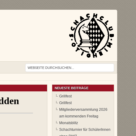
NEUESTE BEITRÄGE
Grillfest
Grillfest
Mitgliederversammlung 2026
am kommenden Freitag
Monatsblitz
Schachturnier für SchülerInnen