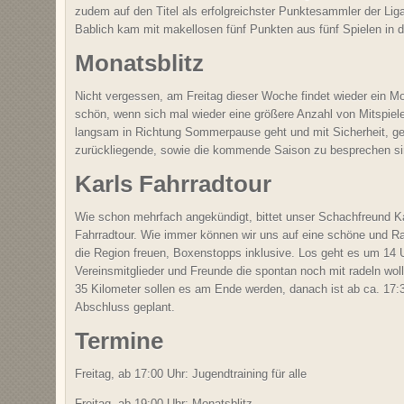
zudem auf den Titel als erfolgreichster Punktesammler der Lig
Bablich kam mit makellosen fünf Punkten aus fünf Spielen in d
Monatsblitz
Nicht vergessen, am Freitag dieser Woche findet wieder ein Mon
schön, wenn sich mal wieder eine größere Anzahl von Mitspiel
langsam in Richtung Sommerpause geht und mit Sicherheit, g
zurückliegende, sowie die kommende Saison zu besprechen si
Karls Fahrradtour
Wie schon mehrfach angekündigt, bittet unser Schachfreund K
Fahrradtour. Wie immer können wir uns auf eine schöne und Ra
die Region freuen, Boxenstopps inklusive. Los geht es um 14 U
Vereinsmitglieder und Freunde die spontan noch mit radeln wol
35 Kilometer sollen es am Ende werden, danach ist ab ca. 17:3
Abschluss geplant.
Termine
Freitag, ab 17:00 Uhr: Jugendtraining für alle
Freitag, ab 19:00 Uhr: Monatsblitz