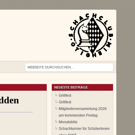
NEUESTE BEITRÄGE
Grillfest
Grillfest
Mitgliederversammlung 2026
am kommenden Freitag
Monatsblitz
Schachturnier für SchülerInnen