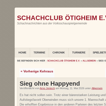
SCHACHCLUB ÖTIGHEIM E.
Schachnachrichten aus der Volksschauspielgemeinde
HOME
TERMINE
CHRONIK
TURNIERE
SPIELBET
SIE BEFINDEN SICH HIER :
SCHACHCLUB ÖTIGHEIM E.V.
»
ALLGEMEIN
» SIEG 
« Vorherige Kehraus
Sieg ohne Happyend
Veröffentlicht von
Arno Jenisch
am Montag, 11. Mai 2026 unter
Allgemein
Es hat nicht sollen sein. Trotz einer bärenstarken Leistung un
Aufstiegsfavorit Oberwinden muss sich unsere 1. Mannschaft 
Die erhofften Ergebnisse in den anderen Parteien des letzten S