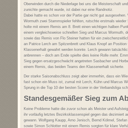
Oberwinden durch die Niederlage bei uns die Meisterschaft und 
zunichte gemacht wurde, ist dabei nur eine Randnotiz.
Dabei hatte es schon vor der Partie gar nicht gut ausgesehen.
Wormuth zwei Stammspieler fehlten, rutschte erstmals wieder
holte mit einem Remis am 8. Brett einen wichtigen halben Punk
einem vergleichsweise schnellen Sieg und Marcus Wormuth, der
sowie das Remis von Flo Steiner hatten für ein zwischenzeitlic
an Patrice Lerch am Spitzenbrett und Klaus Knopf an Position 
Klassenerhalt gewahrt werden konnte. Lerch gewann tatsächlic
anbrennen – doch am Ende spielte dies keine Rolle mehr. Em
Sieg gegen ersatzgeschwächt angetreten Sasbacher und Horb
einem Remis, das beiden Teams den Klassenerhalt sicherte.
Der starke Saisonabschluss zeigt aber immerhin, dass ein Wi
fast schon ein Muss ist, zumal mit Lerch, Kühn und Marcus Wo
Sprung in die Top 10 der besten Scorer in der Verbandsliga sch
Standesgemäßer Sieg zum Ab
Keine Probleme hatte die zuvor schon als Meister und Aufsteig
ihr vorläufig letztes Bezirksklassenspiel gegen das dezimiert
gewann. Wolfgang Kaupp, Arno Jenisch, Bernd Kölmel, Stefan
sowie Simon Schlotter mit einem Remis sorgten für klare Verhä