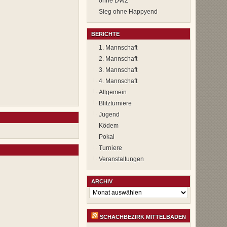
ohne DWZ
Sieg ohne Happyend
BERICHTE
1. Mannschaft
2. Mannschaft
3. Mannschaft
4. Mannschaft
Allgemein
Blitzturniere
Jugend
Ködem
Pokal
Turniere
Veranstaltungen
ARCHIV
Archiv
SCHACHBEZIRK MITTELBADEN