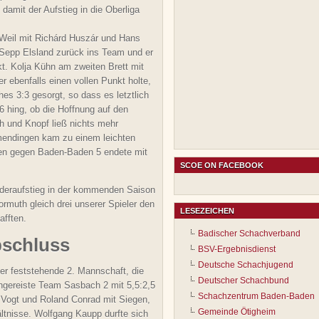
damit der Aufstieg in die Oberliga
 Weil mit Richárd Huszár und Hans
 Sepp Elsland zurück ins Team und er
t. Kolja Kühn am zweiten Brett mit
 ebenfalls einen vollen Punkt holte,
hes 3:3 gesorgt, so dass es letztlich
6 hing, ob die Hoffnung auf den
h und Knopf ließ nichts mehr
mendingen kam zu einem leichten
en gegen Baden-Baden 5 endete mit
SCOE ON FACEBOOK
ederaufstieg in der kommenden Saison
rmuth gleich drei unserer Spieler den
LESEZEICHEN
afften.
Badischer Schachverband
schluss
BSV-Ergebnisdienst
Deutsche Schachjugend
er feststehende 2. Mannschaft, die
Deutscher Schachbund
 angereiste Team Sasbach 2 mit 5,5:2,5
Schachzentrum Baden-Baden
 Vogt und Roland Conrad mit Siegen,
Gemeinde Ötigheim
ltnisse. Wolfgang Kaupp durfte sich